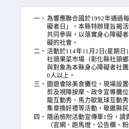
一、
為響應聯合國於1992年通過
礙者日」，本縣特辦理旨揭活
共同參與，以落實身心障礙者
礙的社會。
二、
活動於114年11月2日(星期日
社頭果菜市場（彰化縣社頭鄉
與對象為本縣身心障礙者社團及
0人以上。
三、
園遊會除美食攤位，現場設置
剪及視障按摩、政令宣導攤位
龍互動秀、馬力歐氣球互動秀
集章換好禮等活動，敬邀縣民
四、
隨函檢附活動宣傳單1份，請
（官網、跑馬燈、公告欄、粉