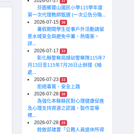
2026-07-27
37
芬園鄉寶山國民小學115學年度
第一次代理教師甄選 (一次公告分階...
2026-07-15
36
暑假期間學生從事戶外活動請留
意水域安全與避免中暑、熱傷害，
詳...
2026-07-17
33
彰化縣警察局婦幼警察隊115年7
月13日至115年7月26日止辦理《暗
處...
2026-07-23
33
拒絕毒駕、安全上路
2026-07-28
30
為強化本縣縣民對心理健康促進
及心理支持資源之認識，製作宣導
標...
2026-07-28
29
銓敘部建置「公務人員退休所得