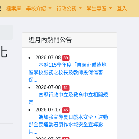
統
檔案庫
學校介紹
行政公務
學生專區
登入
近月內熱門公告
化
2026-07-08
89
本縣115學年度「自願赴偏遠地
區學校服務之校長及教師投保傷害
保...
2026-07-08
61
宣導行政中立及教育中立相關規
定
2026-07-17
45
為加強宣導夏日戲水安全，運動
部全民運動署製作水域安全宣導影
片...