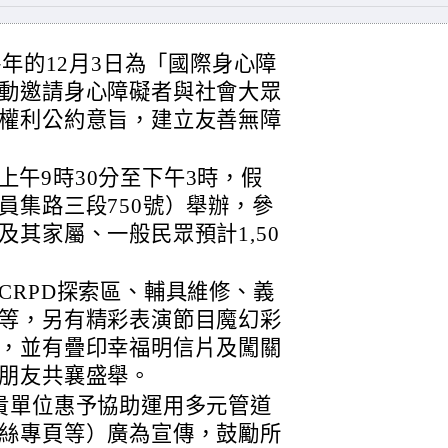
每年的12月3日為「國際身心障
動邀請身心障礙者與社會大眾
權利公約意旨，建立友善無障
)上午9時30分至下午3時，假
員集路三段750號）舉辦，參
其家屬、一般民眾預計1,50
CRPD探索區、輔具維修、義
等，另有精彩表演節目魔幻彩
，並有疊印幸福明信片及闖關
朋友共襄盛舉。
貴單位惠予協助運用多元管道
絲專頁等）廣為宣傳，鼓勵所