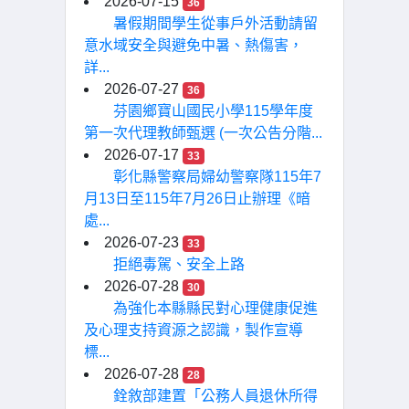
2026-07-15
36
暑假期間學生從事戶外活動請留
意水域安全與避免中暑、熱傷害，
詳...
2026-07-27
36
芬園鄉寶山國民小學115學年度
第一次代理教師甄選 (一次公告分階...
2026-07-17
33
彰化縣警察局婦幼警察隊115年7
月13日至115年7月26日止辦理《暗
處...
2026-07-23
33
拒絕毒駕、安全上路
2026-07-28
30
為強化本縣縣民對心理健康促進
及心理支持資源之認識，製作宣導
標...
2026-07-28
28
銓敘部建置「公務人員退休所得