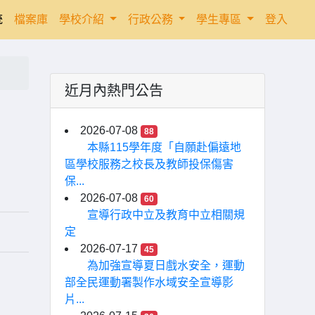
統
檔案庫
學校介紹
行政公務
學生專區
登入
近月內熱門公告
2026-07-08
88
本縣115學年度「自願赴偏遠地
區學校服務之校長及教師投保傷害
保...
2026-07-08
60
宣導行政中立及教育中立相關規
定
2026-07-17
45
為加強宣導夏日戲水安全，運動
部全民運動署製作水域安全宣導影
片...