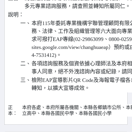
多元專業諮詢服務，請查照並轉知所屬同仁。
說明：
一、
本府115年委託專業機構宇聯管理顧問有
務、法律、工作及組織管理等六大面向專
求可撥打EAP專線(02-29863099、0800-025
sites.google.com/view/changhuae
4-7531412)。
二、
各項諮詢服務及個資依據心理師法及本府
事人同意，絕不外洩諮詢內容或紀錄，請
三、
檢附EAP宣導影片QR Code及海報電子
轉知，以擴大宣導成效。
正
本府各處、本府所屬各機關、本縣各鄉鎮市公所、本
本：
立高中、本縣各國民中學、本縣各國民小學