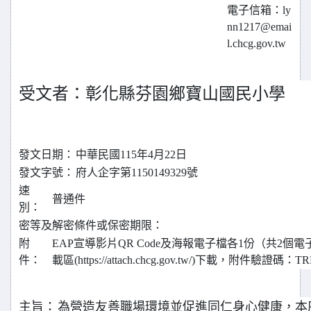
電子信箱：ly
nn1217@emai
l.chcg.gov.tw
受文者：彰化縣芬園鄉寶山國民小學
發文日期：
中華民國115年4月22日
發文字號：
府人企字第1150149329號
速
普通件
別：
密等及解密條件或保密期限：
附
EAP宣導影片QR Code及海報電子檔各1份（共2個
件：
載區(https://attach.chcg.gov.tw/)下載，附件驗證碼：TR
主旨：
為營造友善職場環境並促進同仁身心健康，本