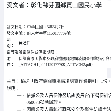
受文者：彰化縣芬園鄉寶山國民小學
發文日期：
中華民國115年5月7日
發文字號：
府人考字第1150177709號
速
普通件
別：
密等及解密條件或保密期限：
附
保訓會原函影本及政府機關職場霸凌調查作業指引各1份（電
件：
_ATTACH1.pdf 1150177709_ATTACH2.pdf）
主旨：
檢送「政府機關職場霸凌調查作業指引」1份
說明：
一、
依據公務人員保障暨培訓委員會(下稱保訓會)1
060073號函辦理。
二、
因應公務人員執行職務安全及衛生防護辦法第