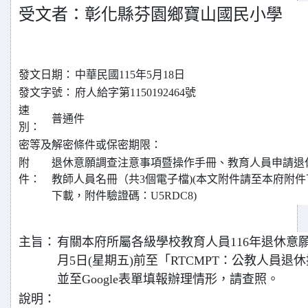
受文者：彰化縣芬園鄉寶山國民小學
發文日期：
中華民國115年5月18日
發文字號：
府人給字第1150192464號
速
普通件
別：
密等及解密條件或保密期限：
附
退休意願調查注意事項暨操作手冊、教育人員申請退
件：
教師人員名冊（共3個電子檔)(本文附件請至本府附件下載區(https:
下載，附件驗證碼：U5RDC8)
主旨：
有關本府所屬各級學校教育人員116年退休意願調
月5日(星期五)前至「RTCMPT：公教人員
並至Google表單填報辦理情形，請查照。
說明：