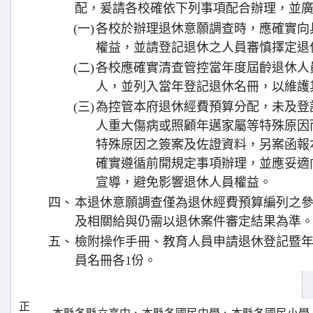
配，爰請各校確依下列事項配合辦理，並
(一)
各校於辦理退休意願調查時，應確實向
權益，並請登記退休之人員審慎擇定退
(二)
各校應確實清查管控當年度屆齡退休人
人，並列入當年登記退休名冊，以維護
(三)
為控管本府退休經費預算分配，未及登記
人重大傷病或照顧年邁家屬等特殊原因
特殊原因之簽案及佐證資料，另案函報
確實遵循前開規定事項辦理，並應妥適
宣導，避免影響退休人員權益。
四、
本退休意願調查僅為退休經費預算編列之
及相關給與仍需以退休案件審定結果為準
五、
檢附操作手冊、教育人員申請退休登記暨
員名冊各1份。
正