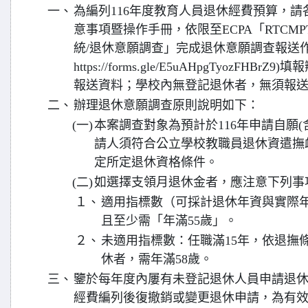
一、
為編列116年度教育人員退休經費預算，
意事項暨操作手冊，依限至ECPA「RTCM
統/退休意願調查」完成退休意願調查報送作業
https://forms.gle/E5uAHpgTyozF
報送資料；學校內無登記退休者，無須報
二、
辦理退休意願調查原則說明如下：
(一)
本案調查對象為預計於116年申請自願
請人須符合公立學校教職員退休資遣撫卹
定所定退休資格條件。
(二)
如選擇支領月退休金者，應注意下列事
１、
適用指標數（可採計退休年資與實際年
且至少需「年滿55歲」。
２、
未適用指標數：任職滿15年，依退撫條
休者，需年滿58歲。
三、
鑒於每年度內屢有未登記退休人員申請退
經費編列後復撤銷或變更退休申請，為有