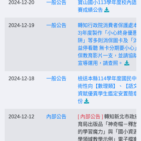
2024-12-20
一般公告
寶山國小113學年度校內語
賽成績公告
2024-12-19
一般公告
轉知行政院消費者保護處本(1
3)年度製作「小心終身優惠
阱」等多則消保圖卡及「消
益停看聽 無卡分期要小心」
保教育影片一支，並請協助
宣導運用，請查照。
2024-12-18
一般公告
檢送本縣114學年度國民中
術性向【數理類】、【語文
資賦優異學生鑑定安置簡章
份
2024-12-12
內部公告
[ 內部公告 ]
轉知新北市政府
育局出版品「神奇帽－釋放
的學習魔力」與「國小資源
學領域教學示例」電子檔案