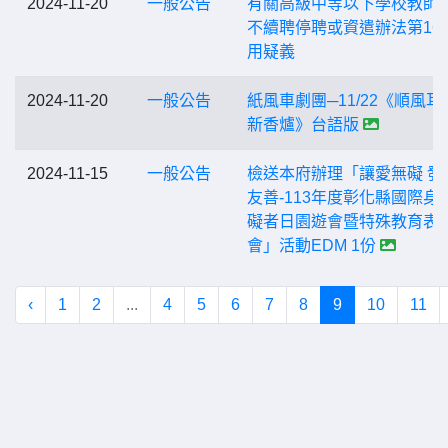
2024-11-20
一般公告
有關高級中等以下學校教師
不續聘停聘或資遣辦法第16
用疑義
2024-11-20
一般公告
紙風車劇團─11/22《順風耳
新香爐》台語版
2024-11-15
一般公告
檢送本府辦理「讓愛無礙 發
友善-113年度彰化縣國際身
礙者日園遊會暨特殊教育表
會」活動EDM 1份
‹
1
2
...
4
5
6
7
8
9
10
11