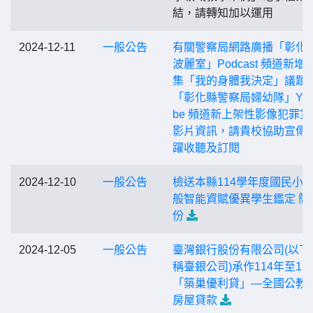
結，請轉知加以運用
2024-12-11
一般公告
有關警察局網路廣播「彰化
波麗室」Podcast 頻道新增
集「我的身體我決定」議題
「彰化縣警察局婦幼隊」You
be 頻道新上架性影像犯罪宣
影片資訊，請貴校協助宣傳
躍收聽及訂閱
2024-12-10
一般公告
檢送本縣114學年度國民小
般智能資賦優異學生鑑定 簡
份
2024-12-05
一般公告
臺灣銀行股份有限公司(以下
稱臺銀公司)承作114年至11
「築巢優利貸」—全國公教
房屋貸款