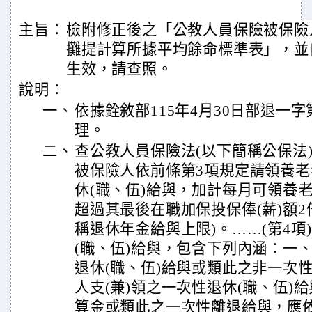
主旨：
檢附修正後之「公教人員保險被保險
攤提計算所據平均餘命標準表」，並自
生效，請查照。
說明：
一、
依據銓敘部115年4月30日部退一字第1
理。
二、
查公教人員保險法(以下簡稱公保法)第
被保險人依前條第3項規定請領養
休(職、伍)給與，加計每月可領養
超過其最後在職加保投保俸(薪)額2
稱退休年金給與上限)。……(第4項
(職、伍)給與，包含下列內涵：一、
退休(職、伍)給與或類此之非一次
人支(兼)領之一次性退休(職、伍)
算金或類此之一次性離退給與，應