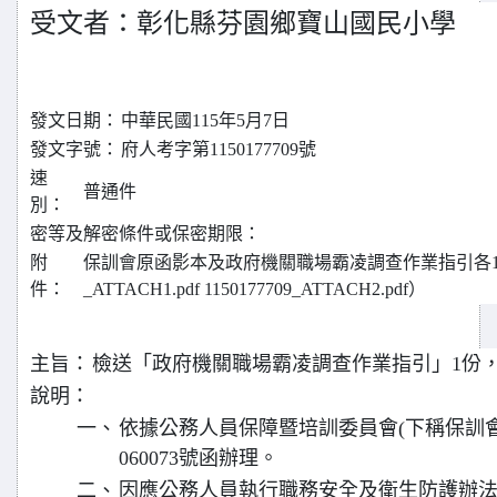
受文者：彰化縣芬園鄉寶山國民小學
發文日期：
中華民國115年5月7日
發文字號：
府人考字第1150177709號
速
普通件
別：
密等及解密條件或保密期限：
附
保訓會原函影本及政府機關職場霸凌調查作業指引各1份（電
件：
_ATTACH1.pdf 1150177709_ATTACH2.pdf）
主旨：
檢送「政府機關職場霸凌調查作業指引」1份
說明：
一、
依據公務人員保障暨培訓委員會(下稱保訓會)1
060073號函辦理。
二、
因應公務人員執行職務安全及衛生防護辦法第