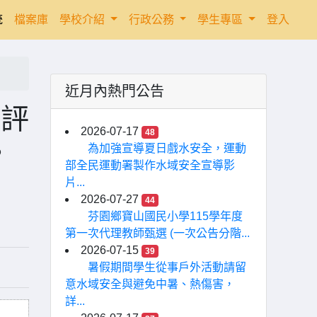
統
檔案庫
學校介紹
行政公務
學生專區
登入
近月內熱門公告
師評
2026-07-17
48
。
為加強宣導夏日戲水安全，運動
部全民運動署製作水域安全宣導影
片...
2026-07-27
44
芬園鄉寶山國民小學115學年度
第一次代理教師甄選 (一次公告分階...
2026-07-15
39
暑假期間學生從事戶外活動請留
意水域安全與避免中暑、熱傷害，
詳...